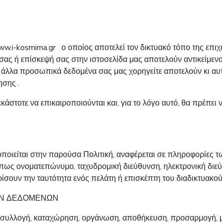
ww.i-kosmima.gr ο οποίος αποτελεί τον δικτυακό τόπο της επιχ
σας ή επίσκεψή σας στην ιστοσελίδα μας αποτελούν αντικείμενο
 άλλα προσωπικά δεδομένα σας μας χορηγείτε αποτελούν κι αυτ
ησης .
εκάστοτε να επικαιροποιούνται και, για το λόγο αυτό, θα πρέπει 
οιείται στην παρούσα Πολιτική, αναφέρεται σε πληροφορίες τ
πως ονοματεπώνυμο, ταχυδρομική διεύθυνση, ηλεκτρονική διεύθ
ουν την ταυτότητα ενός πελάτη ή επισκέπτη του διαδικτυακού 
ΩΝ ΔΕΔΟΜΕΝΩΝ
συλλογή, καταχώρηση, οργάνωση, αποθήκευση, προσαρμογή, μ