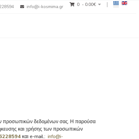
Επιλέξτε τη 
0 - 0.00‎€
228594
info@i-kosmima.gr
των προσωπικών δεδομένων σας. Η παρούσα
θήκευσης και χρήσης των προσωπικών
6228594
και e-mail.:
info@i-