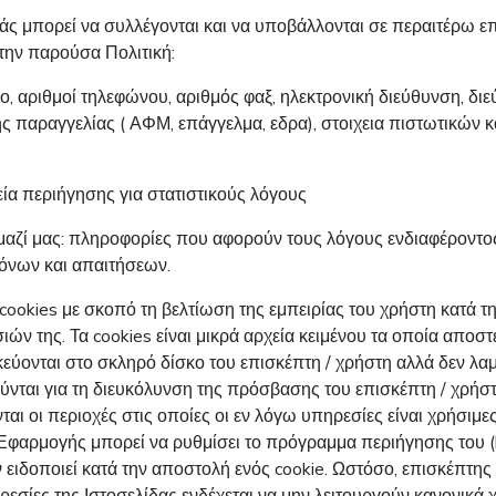
σάς μπορεί να συλλέγονται και να υποβάλλονται σε περαιτέρω
την παρούσα Πολιτική:
, αριθμοί τηλεφώνου, αριθμός φαξ, ηλεκτρονική διεύθυνση, διε
ης παραγγελίας ( ΑΦΜ, επάγγελμα, εδρα), στοιχεια πιστωτικών
εία περιήγησης για στατιστικούς λόγους
μαζί μας: πληροφορίες που αφορούν τους λόγους ενδιαφέροντος
όνων και απαιτήσεων.
 cookies με σκοπό τη βελτίωση της εμπειρίας του χρήστη κατά τ
ών της. Τα cookies είναι μικρά αρχεία κειμένου τα οποία αποσ
ηκεύονται στο σκληρό δίσκο του επισκέπτη / χρήστη αλλά δεν
νται για τη διευκόλυνση της πρόσβασης του επισκέπτη / χρήστ
αι οι περιοχές στις οποίες οι εν λόγω υπηρεσίες είναι χρήσιμες
ς/Εφαρμογής μπορεί να ρυθμίσει το πρόγραμμα περιήγησης του (
 ειδοποιεί κατά την αποστολή ενός cookie. Ωστόσο, επισκέπτης 
ρεσίες της Ιστοσελίδας ενδέχεται να μην λειτουργούν κανονικά 